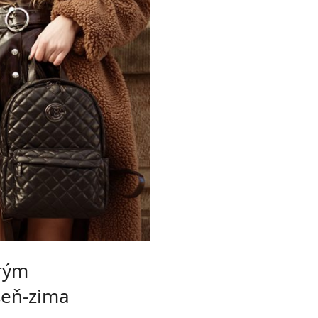
orým
seň-zima