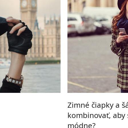
Zimné čiapky a šá
kombinovať, aby 
módne?