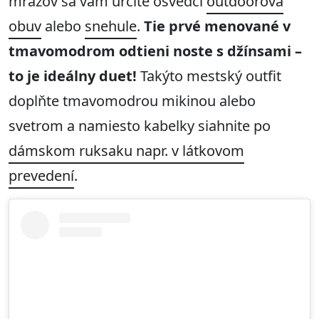
mrazov sa vám určite osvedčí
outdoorová
obuv
alebo
snehule
.
Tie prvé menované v
tmavomodrom odtieni noste s džínsami –
to je ideálny duet!
Takýto mestský outfit
doplňte tmavomodrou mikinou alebo
svetrom a namiesto kabelky siahnite po
dámskom ruksaku napr. v látkovom
prevedení
.