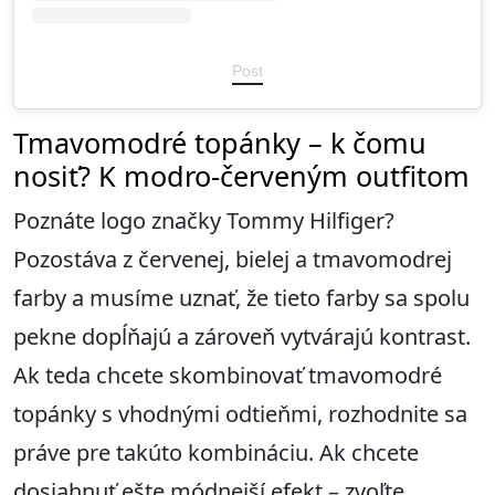
Post
Tmavomodré topánky – k čomu
nosiť? K modro-červeným outfitom
Poznáte logo značky Tommy Hilfiger?
Pozostáva z červenej, bielej a tmavomodrej
farby a musíme uznať, že tieto farby sa spolu
pekne dopĺňajú a zároveň vytvárajú kontrast.
Ak teda chcete skombinovať tmavomodré
topánky s vhodnými odtieňmi, rozhodnite sa
práve pre takúto kombináciu. Ak chcete
dosiahnuť ešte módnejší efekt – zvoľte