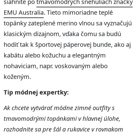
siahnite po
tmavomodrých snehuliach značky
EMU Australia
. Tieto mimoriadne teplé
topánky zateplené merino vlnou sa vyznačujú
klasickým dizajnom, vďaka čomu sa budú
hodiť tak k športovej páperovej bunde, ako aj
kabátu alebo kožuchu a elegantným
nohaviciam, napr. voskovaným alebo
koženým.
Tip módnej expertky:
Ak chcete vytvárať módne zimné outfity s
tmavomodrými topánkami v hlavnej úlohe,
rozhodnite sa pre šál a rukavice v rovnakom