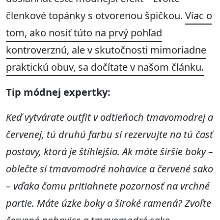
členkové topánky s otvorenou špičkou.
Viac o
tom, ako nosiť túto na prvý pohľad
kontroverznú, ale v skutočnosti mimoriadne
praktickú obuv, sa dočítate v našom článku.
Tip módnej expertky:
Keď vytvárate outfit v odtieňoch tmavomodrej a
červenej, tú druhú farbu si rezervujte na tú časť
postavy, ktorá je štíhlejšia. Ak máte širšie boky –
oblečte si tmavomodré nohavice a červené sako
– vďaka čomu pritiahnete pozornosť na vrchné
partie. Máte úzke boky a široké ramená? Zvoľte