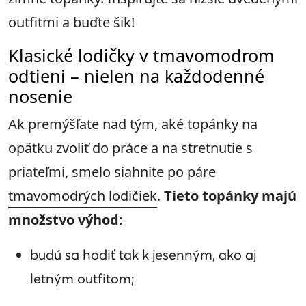
outfitmi a buďte šik!
Klasické lodičky v tmavomodrom
odtieni – nielen na každodenné
nosenie
Ak premýšľate nad tým, aké topánky na
opätku zvoliť do práce a na stretnutie s
priateľmi, smelo siahnite po páre
tmavomodrých lodičiek
.
Tieto topánky majú
množstvo výhod:
budú sa hodiť tak k jesenným, ako aj
letným outfitom;