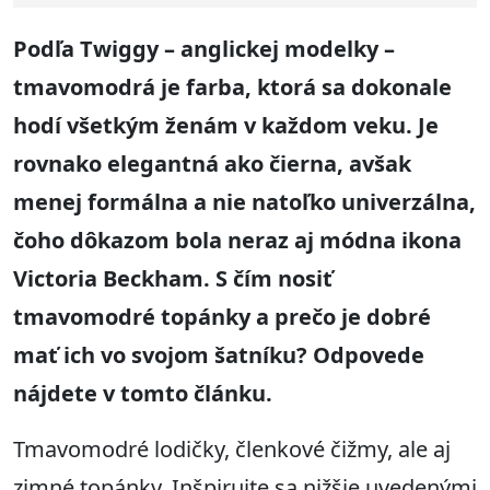
Podľa Twiggy – anglickej modelky –
tmavomodrá je farba, ktorá sa dokonale
hodí všetkým ženám v každom veku. Je
rovnako elegantná ako čierna, avšak
menej formálna a nie natoľko univerzálna,
čoho dôkazom bola neraz aj módna ikona
Victoria Beckham. S čím nosiť
tmavomodré topánky a prečo je dobré
mať ich vo svojom šatníku? Odpovede
nájdete v tomto článku.
Tmavomodré lodičky, členkové čižmy, ale aj
zimné topánky. Inšpirujte sa nižšie uvedenými