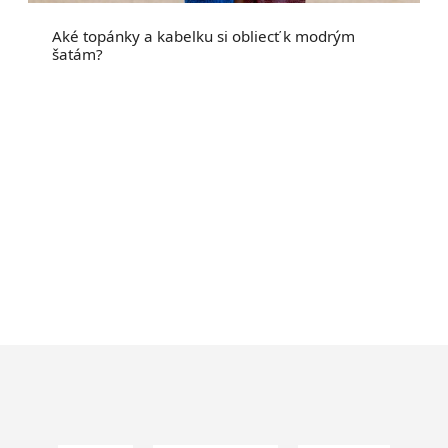
Aké topánky a kabelku si obliecť k modrým
šatám?