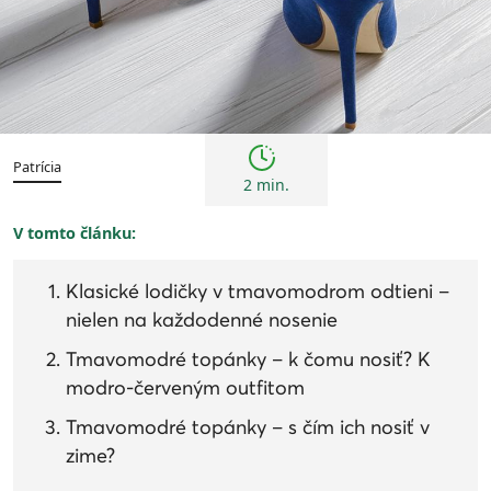
Inšpirácie a trendy
Žena
Patrícia
2 min.
V tomto článku:
Klasické lodičky v tmavomodrom odtieni –
nielen na každodenné nosenie
Tmavomodré topánky – k čomu nosiť? K
modro-červeným outfitom
Tmavomodré topánky – s čím ich nosiť v
zime?