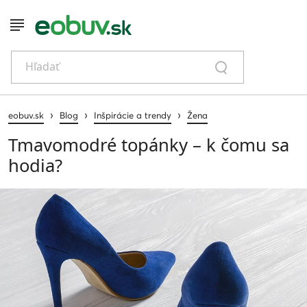
Hľadať
›
›
›
eobuv.sk
Blog
Inšpirácie a trendy
Žena
Tmavomodré topánky – k čomu sa
hodia?