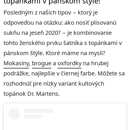
topánkami v pánskom štýle!
Posledným z našich tipov − ktorý je
odpoveďou na otázku: ako nosiť plisovanú
sukňu na jeseň 2020? − je kombinovanie
tohto ženského prvku šatníka s topánkami v
pánskom štýle. Ktoré máme na mysli?
Mokasíny
,
brogue
a
oxfordky
na hrubej
podrážke, najlepšie v čiernej farbe. Môžete sa
rozhodnúť pre nízky variant kultových
topánok Dr. Martens.