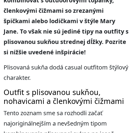
kombinovať s outdoorovými topánky,
členkovými čižmami so zrezanými
špičkami alebo lodičkami v štýle Mary
Jane. To však nie sú jediné tipy na outfity s
plisovanou sukňou strednej dĺžky. Pozrite
si nižšie uvedené inšpirácie!
Plisovaná sukňa dodá casual outfitom štýlový
charakter.
Outfit s plisovanou sukňou,
nohavicami a členkovými čižmami
Tento zoznam sme sa rozhodli začať
najoriginálnejším a nevšedným tipom