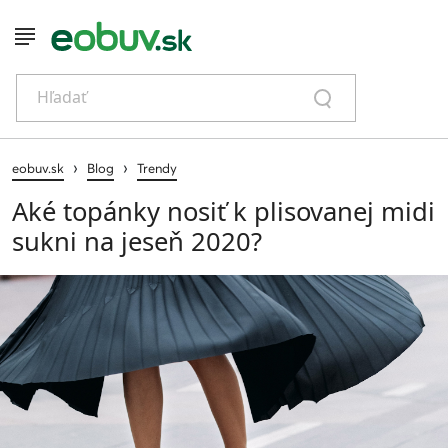
Hľadať
›
›
eobuv.sk
Blog
Trendy
Aké topánky nosiť k plisovanej midi
sukni na jeseň 2020?