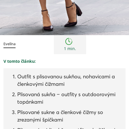
Trendy
Evelína
1 min.
V tomto článku:
Outfit s plisovanou sukňou, nohavicami a
členkovými čižmami
Plisovaná sukňa − outfity s outdoorovými
topánkami
Plisované sukne a členkové čižmy so
zrezanými špičkami