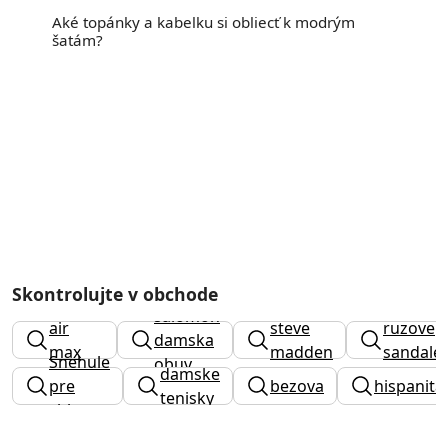
Aké topánky a kabelku si obliecť k modrým
šatám?
Skontrolujte v obchode
nike
salomon
air
steve
ruzove
damska
max
madden
sandale
Snehule
obuv
damske
panske
pre
bezova
hispanita
tenisky
chlapca