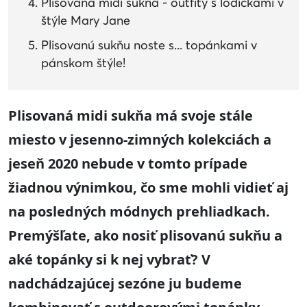
Plisovaná midi sukňa - outfity s lodičkami v
štýle Mary Jane
Plisovanú sukňu noste s... topánkami v
pánskom štýle!
Plisovaná midi sukňa má svoje stále
miesto v jesenno-zimných kolekciách a
jeseň 2020 nebude v tomto prípade
žiadnou výnimkou, čo sme mohli vidieť aj
na posledných módnych prehliadkach.
Premýšľate, ako nosiť plisovanú sukňu a
aké topánky si k nej vybrať? V
nadchádzajúcej sezóne ju budeme