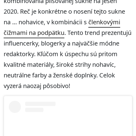
kombinovania plisovanej sukne na jeseň
2020. Reč je konkrétne o nosení tejto sukne
na … nohavice, v kombinácii s
členkovými
čižmami na podpätku
. Tento trend prezentujú
influencerky, blogerky a najväčšie módne
redaktorky. Kľúčom k úspechu sú pritom
kvalitné materiály, široké strihy nohavíc,
neutrálne farby a ženské doplnky. Celok
vyzerá naozaj pôsobivo!