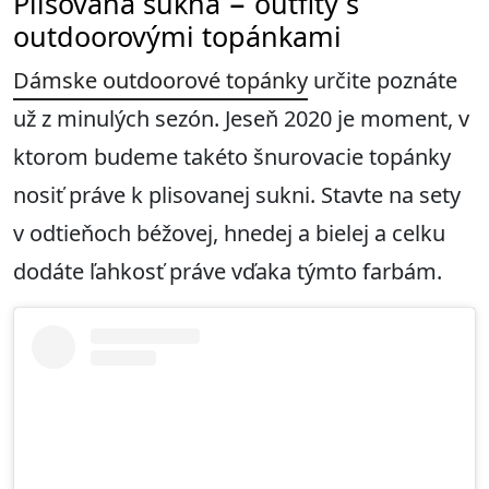
Plisovaná sukňa − outfity s
outdoorovými topánkami
Dámske outdoorové topánky
určite poznáte
už z minulých sezón. Jeseň 2020 je moment, v
ktorom budeme takéto šnurovacie topánky
nosiť práve k plisovanej sukni. Stavte na sety
v odtieňoch béžovej, hnedej a bielej a celku
dodáte ľahkosť práve vďaka týmto farbám.